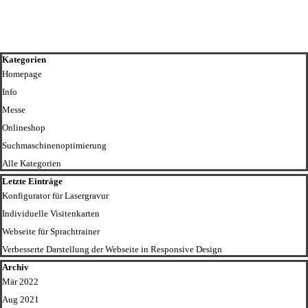
Block überspringen Kategorien
Kategorien
Homepage
Info
Messe
Onlineshop
Suchmaschinenoptimierung
Alle Kategorien
Block überspringen Letzte Einträge
Letzte Einträge
Konfigurator für Lasergravur
Individuelle Visitenkarten
Webseite für Sprachtrainer
Verbesserte Darstellung der Webseite in Responsive Design
Block überspringen Archiv
Archiv
Mär 2022
Aug 2021