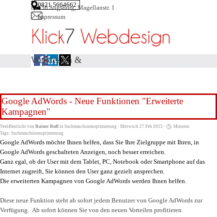
Direkt zum Seiteninhalt
0821 5664662
86156 Augsburg, Magellanstr. 1
Impressum
Menü überspringen
Webdesign &
Suchmaschinenoptimierung
aus Augsburg
Google AdWords - Neue Funktionen "Erweiterte
Kampagnen"
Veröffentlicht von
Rainer Ruff
in
Suchmaschinenoptimierung
· Mittwoch 27 Feb 2013 ·
Minuten
Tags:
Suchmaschinenoptimierung
Google AdWords möchte Ihnen helfen, dass Sie Ihre Zielgruppe mit Ihren, in
Google AdWords geschalteten Anzeigen, noch besser erreichen.
Ganz egal, ob der User mit dem Tablet, PC, Notebook oder Smartphone auf das
Internet zugreift, Sie können den User ganz gezielt ansprechen.
Die erweiterten Kampagnen von Google AdWords werden Ihnen helfen.
Diese neue Funktion steht ab sofort jedem Benutzer von Google
AdWords zur
Verfügung. Ab sofort können Sie von den neuen Vorteilen profitieren.