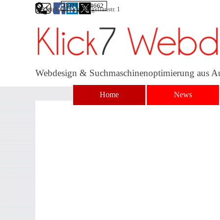
Direkt zum Seiteninhalt
0821 5664662
86156 Augsburg, Magellanstr. 1
Impressum
Webdesign & Suchmaschinenoptimierung aus A
Home
News