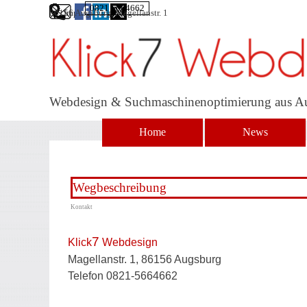
Direkt zum Seiteninhalt
0821 5664662
86156 Augsburg, Magellanstr. 1
Impressum
Webdesign & Suchmaschinenoptimierung aus A
Home
News
Wegbeschreibung
Kontakt
7
Klick
Webdesign
Magellanstr. 1, 86156 Augsburg
Telefon 0821-5664662