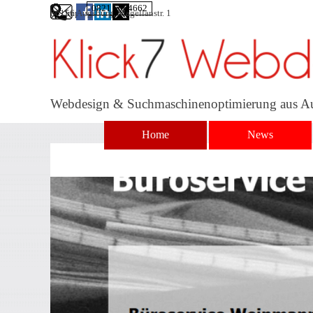
Direkt zum Seiteninhalt
0821 5664662
86156 Augsburg, Magellanstr. 1
Impressum
Webdesign & Suchmaschinenoptimierung aus A
Home
News