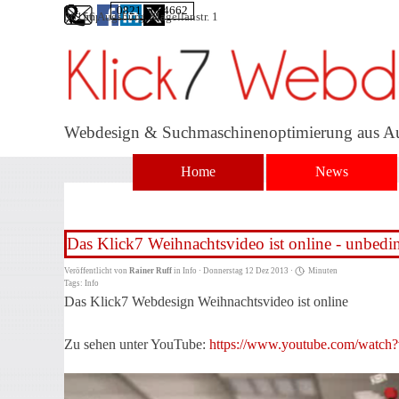
Direkt zum Seiteninhalt
0821 5664662
86156 Augsburg, Magellanstr. 1
Impressum
Webdesign & Suchmaschinenoptimierung aus A
Home
News
Das Klick7 Weihnachtsvideo ist online - unbedi
Veröffentlicht von
Rainer Ruff
in
Info
· Donnerstag 12 Dez 2013 ·
Minuten
Tags:
Info
Das Klick7 Webdesign Weihnachtsvideo ist online
Zu sehen unter YouTube:
https://www.youtube.com/watc