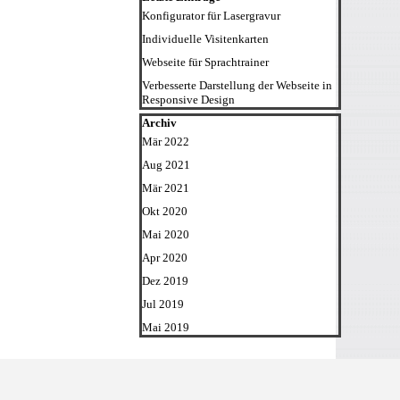
Konfigurator für Lasergravur
Individuelle Visitenkarten
Webseite für Sprachtrainer
Verbesserte Darstellung der Webseite in
Responsive Design
Block überspringen Archiv
Archiv
Mär 2022
Aug 2021
Mär 2021
Okt 2020
Mai 2020
Apr 2020
Dez 2019
Jul 2019
Mai 2019