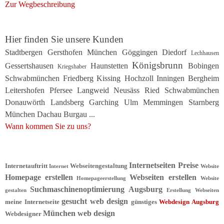
Zur Wegbeschreibung
Hier finden Sie unsere Kunden
Stadtbergen Gersthofen
München
Göggingen
Diedorf
Lechhausen
Königsbrunn
Gessertshausen
Haunstetten
Bobingen
Kriegshaber
Schwabmünchen
Friedberg
Kissing Hochzoll
Inningen
Bergheim
Leitershofen Pfersee
Langweid Neusäss Ried Schwabmünchen
Donauwörth Landsberg
Garching
Ulm Memmingen Starnberg
München Dachau Burgau
...
Wann kommen Sie zu uns?
Internetseiten Preise
Internetauftritt
Webseitengestaltung
Internet
Website
Homepage erstellen
Webseiten erstellen
Homepageerstellung
Website
Suchmaschinenoptimierung
Augsburg
gestalten
Erstellung Webseiten
gesucht web design
meine Internetseite
günstiges
Webdesign Augsburg
München web design
Webdesigner