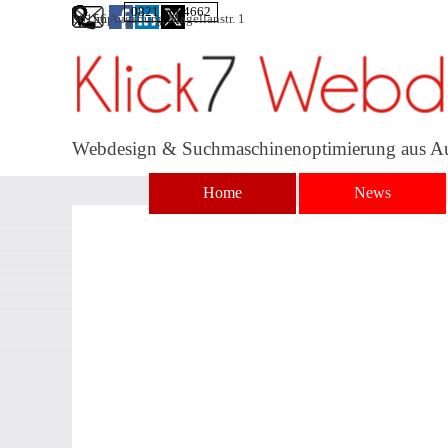
Direkt zum Seiteninhalt
0821 5664662
86156 Augsburg, Magellanstr. 1
Impressum
Webdesign & Suchmaschinenoptimierung aus A
Home
News